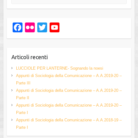
F
Fl
T
Y
a
ic
wi
o
c
kr
tt
u
e
er
T
Articoli recenti
b
u
LUCCIOLE PER LANTERNE- Sognando la noesi
o
b
Appunti di Sociologia della Comunicazione – A.A.2019-20 –
Parte III
o
e
Appunti di Sociologia della Comunicazione – A.A.2019-20 –
k
C
Parte II
h
Appunti di Sociologia della Comunicazione – A.A.2019-20 –
Parte I
a
Appunti di Sociologia della Comunicazione – A.A.2018-19 –
n
Parte I
n