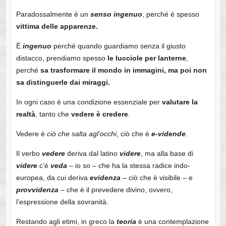
Paradossalmente è un
senso
ingenuo
, perché è spesso
vittima delle apparenze.
È
ingenuo
perché quando guardiamo senza il giusto
distacco, prendiamo spesso
le
lucciole per lanterne
,
perché
sa
trasformare il mondo in immagini, ma poi non
sa distinguerle dai miraggi.
In ogni caso è una condizione essenziale per
valutare la
realtà
, tanto che
vedere è credere
.
Vedere è
ciò che salta agl’occhi
, ciò che è
e-vidende
.
Il verbo
vedere
deriva dal latino
videre
, ma alla base di
videre
c’è
veda
– io so – che ha la stessa radice indo-
europea, da cui deriva
evidenza
– ciò che è visibile – e
provvidenza
– che è il prevedere divino, ovvero,
l’espressione della sovranità.
Restando agli etimi, in greco la
teoria
è una contemplazione