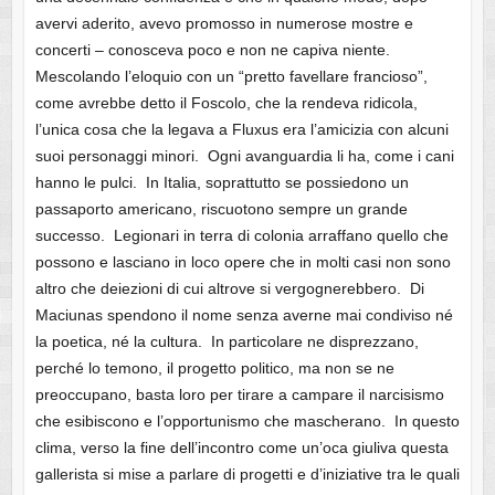
avervi aderito, avevo promosso in numerose mostre e
concerti – conosceva poco e non ne capiva niente.
Mescolando l’eloquio con un “pretto favellare francioso”,
come avrebbe detto il Foscolo, che la rendeva ridicola,
l’unica cosa che la legava a Fluxus era l’amicizia con alcuni
suoi personaggi minori. Ogni avanguardia li ha, come i cani
hanno le pulci. In Italia, soprattutto se possiedono un
passaporto americano, riscuotono sempre un grande
successo. Legionari in terra di colonia arraffano quello che
possono e lasciano in loco opere che in molti casi non sono
altro che deiezioni di cui altrove si vergognerebbero. Di
Maciunas spendono il nome senza averne mai condiviso né
la poetica, né la cultura. In particolare ne disprezzano,
perché lo temono, il progetto politico, ma non se ne
preoccupano, basta loro per tirare a campare il narcisismo
che esibiscono e l’opportunismo che mascherano. In questo
clima, verso la fine dell’incontro come un’oca giuliva questa
gallerista si mise a parlare di progetti e d’iniziative tra le quali