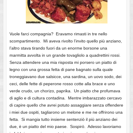
Vuole farci compagnia? Eravamo rimasti in tre nello
scompartimento. Mi aveva rivolto l’invito quello più anziano,
l’altro stava tirando fuori da un enorme borsone una
marmitta avvolta in un grande tovagliolo a quadrettini rossi.
Senza attendere una mia risposta mi porsero un piatto di
legno con una grossa fetta di pane bagnato sulla quale
troneggiavano due salsicce, una sardina, un uovo sodo, dei
ceci, delle fette di peperone rosso cotte alla brace e uno
verde crudo, un chorizo, paprika. Un piatto che profumava
di aglio e di cultura contadina. Mentre imbarazzato cercavo
di capire quello che avrei potuto assaggiare senza offendere
i miei due ospiti, tagliarono un melone e me ne offrirono una
fetta. Si mangia tutto insieme sentenziò il più anziano dei
due, è un piatto del mio paese. Sospirò. Adesso lavoriamo