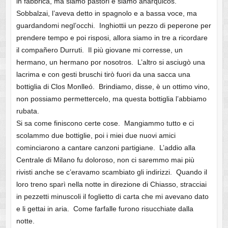
in fabbrica, ma siamo pastori e siamo anárquicos.
Sobbalzai, l’aveva detto in spagnolo e a bassa voce, ma
guardandomi negl’occhi. Inghiottii un pezzo di peperone per
prendere tempo e poi risposi, allora siamo in tre a ricordare
il compañero Durruti. Il più giovane mi corresse, un
hermano, un hermano por nosotros. L’altro si asciugò una
lacrima e con gesti bruschi tirò fuori da una sacca una
bottiglia di Clos Monlleó. Brindiamo, disse, è un ottimo vino,
non possiamo permettercelo, ma questa bottiglia l’abbiamo
rubata.
Si sa come finiscono certe cose. Mangiammo tutto e ci
scolammo due bottiglie, poi i miei due nuovi amici
cominciarono a cantare canzoni partigiane. L’addio alla
Centrale di Milano fu doloroso, non ci saremmo mai più
rivisti anche se c’eravamo scambiato gli indirizzi. Quando il
loro treno sparì nella notte in direzione di Chiasso, stracciai
in pezzetti minuscoli il foglietto di carta che mi avevano dato
e li gettai in aria. Come farfalle furono risucchiate dalla
notte.