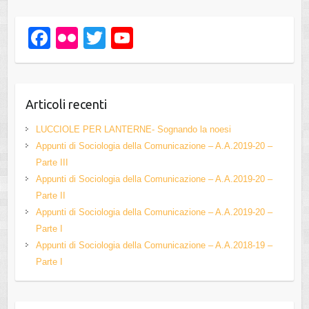
F
Fl
T
Y
a
ic
wi
o
c
kr
tt
u
e
er
T
Articoli recenti
b
u
LUCCIOLE PER LANTERNE- Sognando la noesi
o
b
Appunti di Sociologia della Comunicazione – A.A.2019-20 –
Parte III
o
e
Appunti di Sociologia della Comunicazione – A.A.2019-20 –
k
C
Parte II
h
Appunti di Sociologia della Comunicazione – A.A.2019-20 –
Parte I
a
Appunti di Sociologia della Comunicazione – A.A.2018-19 –
n
Parte I
n
el