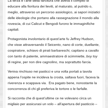
La terza è l’arte della farcitura che aveva il compito di
educare alla fioritura dei lieviti, al maturato, al putrido o,
meglio, attraverso un percorso assiologico, ai sapori iniziatici
delle ideologie che portano alla rassegnazione il mondo alla
rovescia, di cui Calicut e Bengodi furono le immaginifiche
capitali.
Protagonista involontario di quest’arte fu Jeffrey Hudson,
che visse attraversando il Seicento, nano di corte, duellante,
cospiratore, schiavo di pirati barbareschi, capitano a cavallo
con tanto di patente, ammaestratore di scimmiette,
boy toy
di regine, per non dire cagnolino, ma soprattutto farcia.
Veniva rinchiuso nei pasticci e una volta portati a tavola
appena l’ospite ne incideva la crosta, saltava fuori, faceva la
riverenza e scappava via. Era pagato bene, nonostante la
concorrenza di chi gli preferiva le tortore o le farfalle.
Si racconta che di quest’ultime ce ne volevano circa un
migliaio per assicurasi un volo – all’apertura del pasticcio –