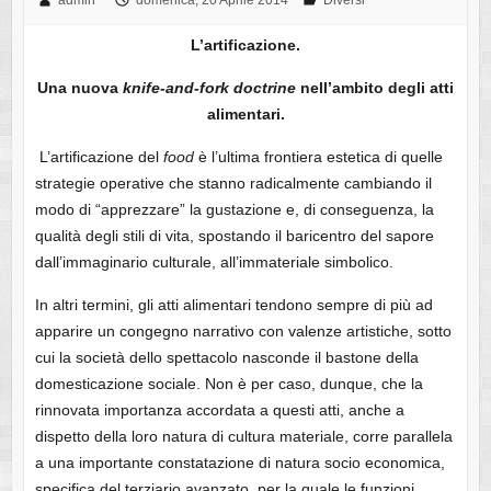
admin
domenica, 20 Aprile 2014
Diversi
L’artificazione.
Una nuova
knife-and-fork doctrine
nell’ambito degli atti
alimentari.
L’artificazione del
food
è l’ultima frontiera estetica di quelle
strategie operative che stanno radicalmente cambiando il
modo di “apprezzare” la gustazione e, di conseguenza, la
qualità degli stili di vita, spostando il baricentro del sapore
dall’immaginario culturale, all’immateriale simbolico.
In altri termini, gli atti alimentari tendono sempre di più ad
apparire un congegno narrativo con valenze artistiche, sotto
cui la società dello spettacolo nasconde il bastone della
domesticazione sociale. Non è per caso, dunque, che la
rinnovata importanza accordata a questi atti, anche a
dispetto della loro natura di cultura materiale, corre parallela
a una importante constatazione di natura socio economica,
specifica del terziario avanzato, per la quale le funzioni