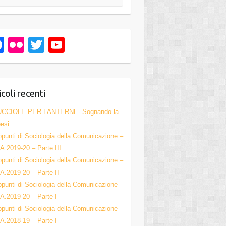
F
Fl
T
Y
a
ic
wi
o
c
kr
tt
u
e
er
T
icoli recenti
b
u
UCCIOLE PER LANTERNE- Sognando la
o
b
esi
punti di Sociologia della Comunicazione –
o
e
A.2019-20 – Parte III
k
C
punti di Sociologia della Comunicazione –
h
A.2019-20 – Parte II
punti di Sociologia della Comunicazione –
a
A.2019-20 – Parte I
n
punti di Sociologia della Comunicazione –
n
A.2018-19 – Parte I