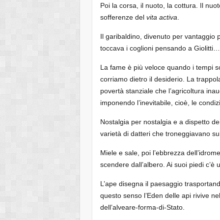
Poi la corsa, il nuoto, la cottura. Il nu
sofferenze del
vita
activa
.
Il garibaldino, divenuto per vantaggio
toccava i coglioni pensando a Giolitti…
La fame è più veloce quando i tempi s
corriamo dietro il desiderio. La trapp
povertà stanziale che l’agricoltura inau
imponendo l’inevitabile, cioè, le condi
Nostalgia per nostalgia e a dispetto dei 
varietà di datteri che troneggiavano sul
Miele e sale, poi l’ebbrezza dell’idrom
scendere dall’albero. Ai suoi piedi c’è u
L’ape disegna il paesaggio trasportando 
questo senso l’Eden delle api rivive nel
dell’alveare-forma-di-Stato.