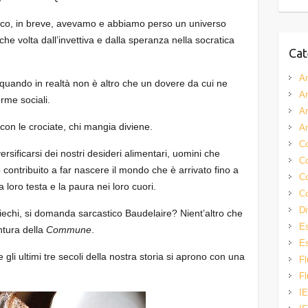
il fuoco, in breve, avevamo e abbiamo perso un universo
che volta dall’invettiva e dalla speranza nella socratica
Cat
A
quando in realtà non è altro che un dovere da cui ne
A
orme sociali.
A
on le crociate, chi mangia diviene.
A
Co
ersificarsi dei nostri desideri alimentari, uomini che
Co
contribuito a far nascere il mondo che è arrivato fino a
Co
 loro testa e la paura nei loro cuori.
Co
Di
ciechi, si domanda sarcastico Baudelaire? Nient’altro che
Es
ntura della
Commune
.
Es
 gli ultimi tre secoli della nostra storia si aprono con una
Fl
Fl
IE