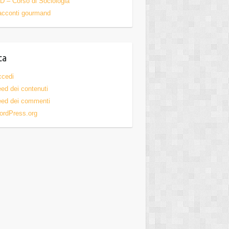
D – Corso di Sociologia
acconti gourmand
ta
ccedi
ed dei contenuti
ed dei commenti
ordPress.org