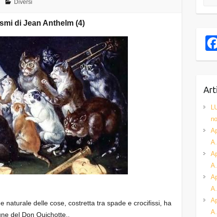
Diversi
ismi di Jean Anthelm (4)
Art
L
no
Ap
A.
Ap
A.
Ap
A.
Ap
naturale delle cose, costretta tra spade e crocifissi, ha
A.
ne del Don Quichotte..