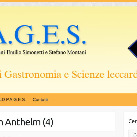
LD P.A.G.E.S.
Contatti
an Anthelm (4)
Cer
Cer