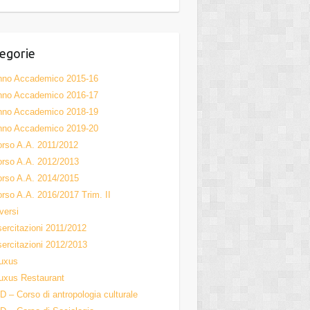
el
egorie
nno Accademico 2015-16
nno Accademico 2016-17
nno Accademico 2018-19
nno Accademico 2019-20
rso A.A. 2011/2012
rso A.A. 2012/2013
rso A.A. 2014/2015
rso A.A. 2016/2017 Trim. II
versi
ercitazioni 2011/2012
ercitazioni 2012/2013
uxus
uxus Restaurant
D – Corso di antropologia culturale