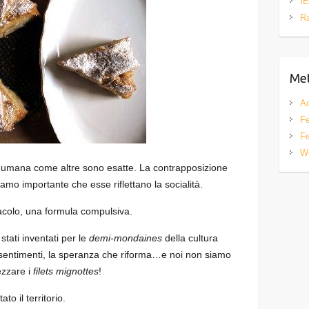
IE
R
Me
A
Fe
Fe
W
 umana come altre sono esatte. La contrapposizione
amo importante che esse riflettano la socialità.
tacolo, una formula compulsiva.
 stati inventati per le
demi-mondaines
della cultura
ei sentimenti, la speranza che riforma…e noi non siamo
ezzare i
filets mignottes
!
to il territorio.