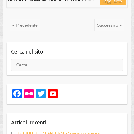
leggi tutto
« Precedente
Successivo »
Cerca nel sito
Cerca
F
Fl
T
Y
a
ic
wi
o
c
kr
tt
u
e
er
T
Articoli recenti
b
u
LUCCIOLE PER LANTERNE- Sognando la noesi