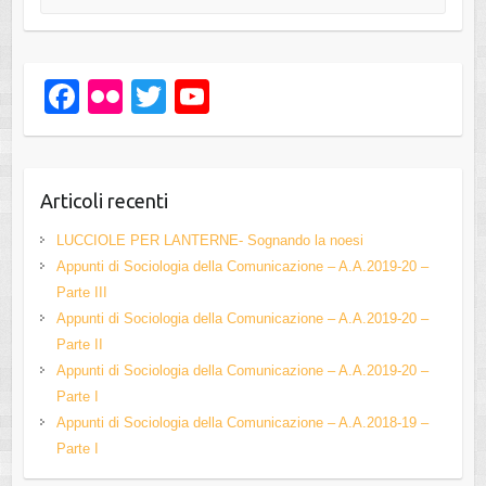
F
Fl
T
Y
a
ic
wi
o
c
kr
tt
u
e
er
T
Articoli recenti
b
u
LUCCIOLE PER LANTERNE- Sognando la noesi
o
b
Appunti di Sociologia della Comunicazione – A.A.2019-20 –
Parte III
o
e
Appunti di Sociologia della Comunicazione – A.A.2019-20 –
k
C
Parte II
h
Appunti di Sociologia della Comunicazione – A.A.2019-20 –
Parte I
a
Appunti di Sociologia della Comunicazione – A.A.2018-19 –
n
Parte I
n