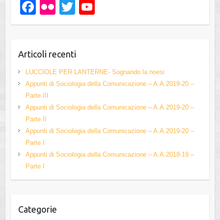
F
Fl
T
Y
a
ic
wi
o
c
kr
tt
u
e
er
T
Articoli recenti
b
u
LUCCIOLE PER LANTERNE- Sognando la noesi
o
b
Appunti di Sociologia della Comunicazione – A.A.2019-20 –
Parte III
o
e
Appunti di Sociologia della Comunicazione – A.A.2019-20 –
k
C
Parte II
h
Appunti di Sociologia della Comunicazione – A.A.2019-20 –
Parte I
a
Appunti di Sociologia della Comunicazione – A.A.2018-19 –
n
Parte I
n
el
Categorie