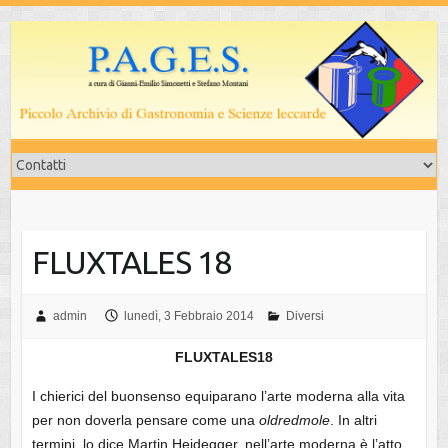
Salta
al
contenuto
FLUXTALES 18
admin
lunedì, 3 Febbraio 2014
Diversi
FLUXTALES18
I chierici del buonsenso equiparano l’arte moderna alla vita
per non doverla pensare come una
old
red
mole
. In altri
termini, lo dice Martin Heidegger, nell’arte moderna è l’atto