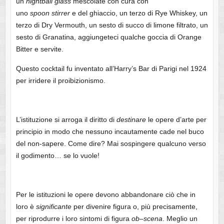
un
hightball
glass
mescolate con cura con
uno
spoon
stirrer
e del ghiaccio, un terzo di Rye Whiskey, un
terzo di Dry Vermouth, un sesto di succo di limone filtrato, un
sesto di Granatina, aggiungeteci qualche goccia di Orange
Bitter e servite.
Questo cocktail fu inventato all’Harry’s Bar di Parigi nel 1924
per irridere il proibizionismo.
L’istituzione si arroga il diritto di
destinare
le opere d’arte per
principio in modo che nessuno incautamente cade nel buco
del non-sapere. Come dire? Mai sospingere qualcuno verso
il godimento… se lo vuole!
Per le istituzioni le opere devono abbandonare ciò che in
loro è
significante
per divenire figura o, più precisamente,
per riprodurre i loro sintomi di figura
ob
–
scena
. Meglio un