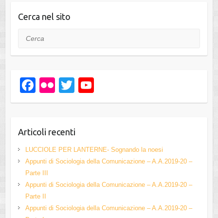
Cerca nel sito
Cerca
F
Fl
T
Y
a
ic
wi
o
c
kr
tt
u
e
er
T
Articoli recenti
b
u
LUCCIOLE PER LANTERNE- Sognando la noesi
o
b
Appunti di Sociologia della Comunicazione – A.A.2019-20 –
Parte III
o
e
Appunti di Sociologia della Comunicazione – A.A.2019-20 –
k
C
Parte II
h
Appunti di Sociologia della Comunicazione – A.A.2019-20 –