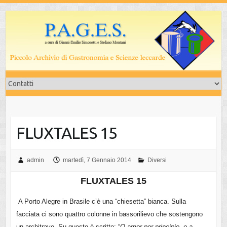
Salta
al
contenuto
FLUXTALES 15
admin
martedì, 7 Gennaio 2014
Diversi
FLUXTALES 15
A Porto Alegre in Brasile c’è una “chiesetta” bianca. Sulla
facciata ci sono quattro colonne in bassorilievo che sostengono
un architrave. Su questo è scritto: “
O amor por principio, e a