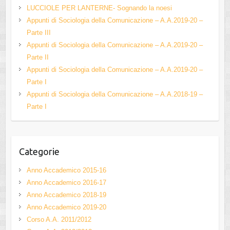
b
u
LUCCIOLE PER LANTERNE- Sognando la noesi
o
b
Appunti di Sociologia della Comunicazione – A.A.2019-20 –
Parte III
o
e
Appunti di Sociologia della Comunicazione – A.A.2019-20 –
k
C
Parte II
h
Appunti di Sociologia della Comunicazione – A.A.2019-20 –
Parte I
a
Appunti di Sociologia della Comunicazione – A.A.2018-19 –
n
Parte I
n
el
Categorie
Anno Accademico 2015-16
Anno Accademico 2016-17
Anno Accademico 2018-19
Anno Accademico 2019-20
Corso A.A. 2011/2012