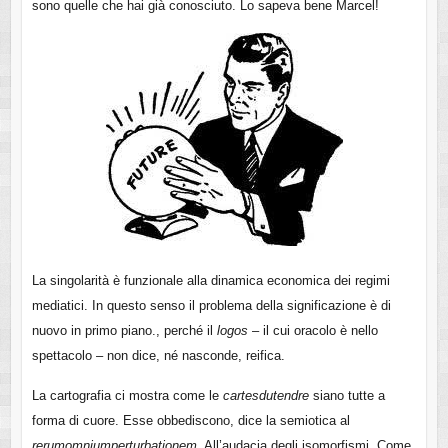
sono quelle che hai già conosciuto. Lo sapeva bene Marcel!
La singolarità è funzionale alla dinamica economica dei regimi
mediatici. In questo senso il problema della significazione è di
nuovo in primo piano., perché il
logos
– il cui oracolo è nello
spettacolo – non dice, né nasconde, reifica.
La cartografia ci mostra come le
cartes
du
tendre
siano tutte a
forma di cuore. Esse obbediscono, dice la semiotica al
rerum
omnium
perturbationem
. All’audacia degli isomorfismi. Come