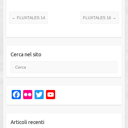
←
FLUXTALES 14
FLUXTALES 16
→
Cerca nel sito
Cerca
F
Fl
T
Y
a
ic
wi
o
c
kr
tt
u
e
er
T
Articoli recenti