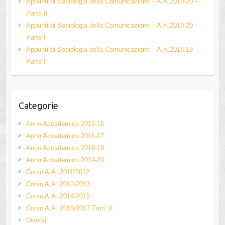
Appunti di Sociologia della Comunicazione – A.A.2019-20 –
k
C
Parte II
h
Appunti di Sociologia della Comunicazione – A.A.2019-20 –
Parte I
a
Appunti di Sociologia della Comunicazione – A.A.2018-19 –
n
Parte I
n
el
Categorie
Anno Accademico 2015-16
Anno Accademico 2016-17
Anno Accademico 2018-19
Anno Accademico 2019-20
Corso A.A. 2011/2012
Corso A.A. 2012/2013
Corso A.A. 2014/2015
Corso A.A. 2016/2017 Trim. II
Diversi