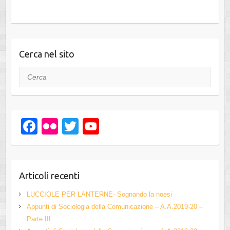
Cerca nel sito
Cerca
F
Fl
T
Y
a
ic
wi
o
c
kr
tt
u
e
er
T
Articoli recenti
b
u
LUCCIOLE PER LANTERNE- Sognando la noesi
o
b
Appunti di Sociologia della Comunicazione – A.A.2019-20 –
Parte III
o
e