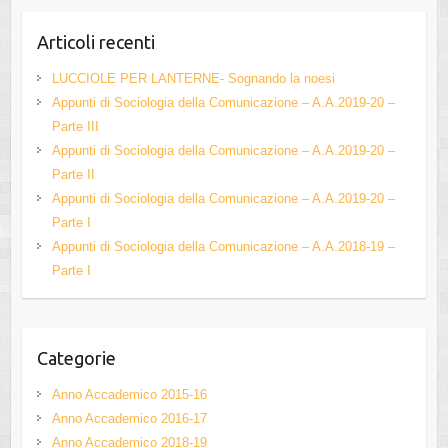
c
kr
tt
u
e
er
T
Articoli recenti
b
u
LUCCIOLE PER LANTERNE- Sognando la noesi
o
b
Appunti di Sociologia della Comunicazione – A.A.2019-20 –
Parte III
o
e
Appunti di Sociologia della Comunicazione – A.A.2019-20 –
k
C
Parte II
h
Appunti di Sociologia della Comunicazione – A.A.2019-20 –
Parte I
a
Appunti di Sociologia della Comunicazione – A.A.2018-19 –
n
Parte I
n
el
Categorie
Anno Accademico 2015-16
Anno Accademico 2016-17
Anno Accademico 2018-19