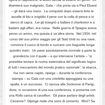
diventerà suo malgrado, Gala – che porta via a Paul Eluard
– gli darà una mano. La conquistò dopo essersi tinto le
ascelle di blu e irrigidito il pene con la colla di pesce e lo
sterco di capra. Lei gli insegnò a ballare il
charleston
e a
badare agli affari, era russa. Nella guerra di Spagna aveva
perso un amico, ma questa è un’altra storia. Nel 1934, nel
corso del suo primo viaggio per gli Stati Uniti su una nave,
convince il cuoco di bordo a cuocere uno baguette lunga
quindici metri. Un pane assolutamente normale a parte la
grandezza con il quale – e qui interviene l’artista – “si
potrebbe tentare la rovina sistematica del significato logico
di tutti i meccanismi del mondo pratico razionale”, la sbarca,
ma non viene capito, ripiega – durante la conferenza
stampa – su Gala con una cotoletta appoggiata su una
spalla, è un successo. Ci riprova alla
Sorbonne
di Parigi,
dove, in occasione di una sua conferenza, si presenta con
una Rolls carica di cavolfiori. Gli piace parlare degli artisti.
Cèzanne? Dipinge mele che sono di cemento. Mirò? Sa