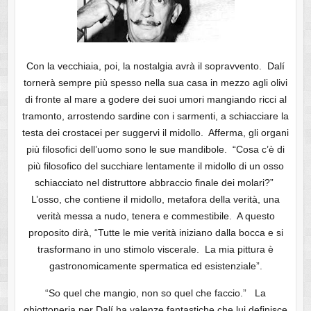
Con la vecchiaia, poi, la nostalgia avrà il sopravvento. Dalí
tornerà sempre più spesso nella sua casa in mezzo agli olivi
di fronte al mare a godere dei suoi umori mangiando ricci al
tramonto, arrostendo sardine con i sarmenti, a schiacciare la
testa dei crostacei per suggervi il midollo. Afferma, gli organi
più filosofici dell’uomo sono le sue mandibole. “Cosa c’è di
più filosofico del succhiare lentamente il midollo di un osso
schiacciato nel distruttore abbraccio finale dei molari?”
L’osso, che contiene il midollo, metafora della verità, una
verità messa a nudo, tenera e commestibile. A questo
proposito dirà, “Tutte le mie verità iniziano dalla bocca e si
trasformano in uno stimolo viscerale. La mia pittura è
gastronomicamente spermatica ed esistenziale”.
“So quel che mangio, non so quel che faccio.” La
ghiottoneria per Dalí ha valenze fantastiche che lui definisce