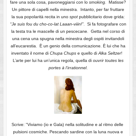
fare una sola cosa, pavoneggiarsi con lo
smoking
. Matisse?
Un pittore di capelli nella minestra. Intanto, per far fruttare
la sua popolarità recita in uno
spot
pubblicitario dove grida:
“Je suis fou du cho-co-lat Laaan-viiin!”
. Si fa fotografare con
la testa tra le mascelle di un pescecane. Getta nel corso di
una cena una spugna nella minestra degli ospiti invitandoli
all’eucarestia. È un genio della comunicazione. È lui che ha
inventato il nome di
Chupa Chups
e quello di
Alka Seltzer
!
L’arte per lui ha un’unica regola, quella di
ouvrir toutes les
portes à l’irrationnel
.
Scrive: “Viviamo (io e Gala) nella solitudine e al ritmo delle
pulsioni cosmiche. Pescando sardine con la luna nuova e