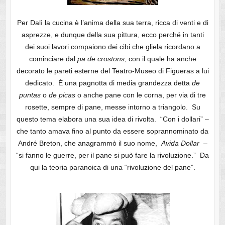
Per Dalì la cucina è l’anima della sua terra, ricca di venti e di
asprezze, e dunque della sua pittura, ecco perché in tanti
dei suoi lavori compaiono dei cibi che gliela ricordano a
cominciare dal
pa de crostons
, con il quale ha anche
decorato le pareti esterne del Teatro-Museo di Figueras a lui
dedicato. È una pagnotta di media grandezza detta
de
puntas
o
de picas
o anche pane con le corna, per via di tre
rosette, sempre di pane, messe intorno a triangolo. Su
questo tema elabora una sua idea di rivolta. “Con i dollari” –
che tanto amava fino al punto da essere soprannominato da
André Breton, che anagrammò il suo nome,
Avida
Dollar
–
“si fanno le guerre, per il pane si può fare la rivoluzione.” Da
qui la teoria paranoica di una “rivoluzione del pane”.