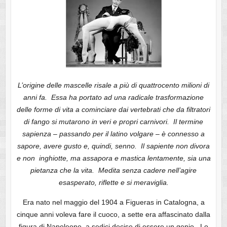
L’origine delle mascelle risale a più di quattrocento milioni di
anni fa. Essa ha portato ad una radicale trasformazione
delle forme di vita a cominciare dai vertebrati che da filtratori
di fango si mutarono in veri e propri carnivori. Il termine
sapienza – passando per il latino volgare – è connesso a
sapore, avere gusto e, quindi, senno. Il sapiente non divora
e non inghiotte, ma assapora e mastica lentamente, sia una
pietanza che la vita. Medita senza cadere nell’agire
esasperato, riflette e si meraviglia.
Era nato nel maggio del 1904 a Figueras in Catalogna, a
cinque anni voleva fare il cuoco, a sette era affascinato dalla
figura di Napoleone, a sedici decise di essere un genio. Lo