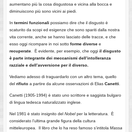
aumentano più la cosa disgustosa e vicina alla bocca e
diminuiscono più sono vicini ai piedi.
In
termini
funzionali
possiamo dire che il disgusto è
scaturito da scopi ed esigenze che sono spariti dalla nostra
vita corrente, anche se hanno lasciato delle tracce, e che
esso oggi ricompare in noi sotto
forme
diverse
e
recuperate
. È evidente, per esempio, che oggi
il disgusto
è parte integrante dei meccanismi dell’intolleranza
razziale e dell’avversione per il diverso.
Vediamo adesso di traguardarlo con un altro tema, quello
del
rifiuto
a partire da alcune osservazioni di Elias
Canetti
.
Canetti (1905-1994) è stato uno scrittore e saggista bulgaro
di lingua tedesca naturalizzato inglese.
Nel 1981 è stato insignito del
Nobel
per la letteratura. È
considerato l’ultima grande figura della cultura
mitteleuropea. Il libro che lo ha reso famoso s’intitola
Massa