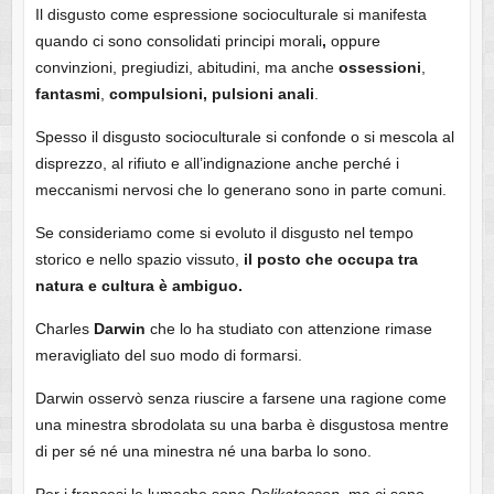
Il disgusto come espressione socioculturale si manifesta
quando ci sono consolidati principi morali
,
oppure
convinzioni, pregiudizi, abitudini, ma anche
ossessioni
,
fantasmi
,
compulsioni, pulsioni anali
.
Spesso il disgusto socioculturale si confonde o si mescola al
disprezzo, al rifiuto e all’indignazione anche perché i
meccanismi nervosi che lo generano sono in parte comuni.
Se consideriamo come si evoluto il disgusto nel tempo
storico e nello spazio vissuto,
il posto che occupa tra
natura e cultura è ambiguo.
Charles
Darwin
che lo ha studiato con attenzione rimase
meravigliato del suo modo di formarsi.
Darwin osservò senza riuscire a farsene una ragione come
una minestra sbrodolata su una barba è disgustosa mentre
di per sé né una minestra né una barba lo sono.
Per i francesi le lumache sono
Delikatessen
, ma ci sono