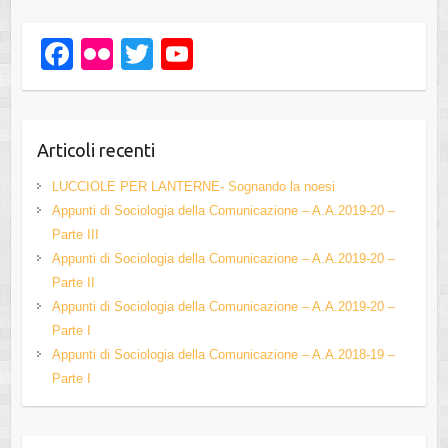
F
Fl
T
Y
a
ic
wi
o
c
kr
tt
u
e
er
T
Articoli recenti
b
u
LUCCIOLE PER LANTERNE- Sognando la noesi
o
b
Appunti di Sociologia della Comunicazione – A.A.2019-20 –
Parte III
o
e
Appunti di Sociologia della Comunicazione – A.A.2019-20 –
k
C
Parte II
h
Appunti di Sociologia della Comunicazione – A.A.2019-20 –
Parte I
a
Appunti di Sociologia della Comunicazione – A.A.2018-19 –
n
Parte I
n
el