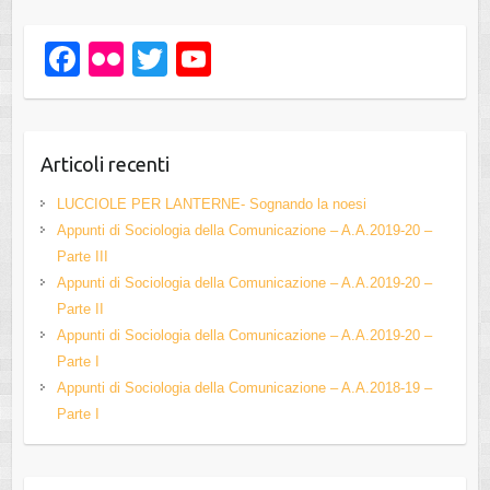
F
Fl
T
Y
a
ic
wi
o
c
kr
tt
u
e
er
T
Articoli recenti
b
u
LUCCIOLE PER LANTERNE- Sognando la noesi
o
b
Appunti di Sociologia della Comunicazione – A.A.2019-20 –
Parte III
o
e
Appunti di Sociologia della Comunicazione – A.A.2019-20 –
k
C
Parte II
h
Appunti di Sociologia della Comunicazione – A.A.2019-20 –
Parte I
a
Appunti di Sociologia della Comunicazione – A.A.2018-19 –
n
Parte I
n
el