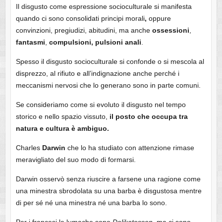
Il disgusto come espressione socioculturale si manifesta
quando ci sono consolidati principi morali
,
oppure
convinzioni, pregiudizi, abitudini, ma anche
ossessioni
,
fantasmi
,
compulsioni, pulsioni anali
.
Spesso il disgusto socioculturale si confonde o si mescola al
disprezzo, al rifiuto e all’indignazione anche perché i
meccanismi nervosi che lo generano sono in parte comuni.
Se consideriamo come si evoluto il disgusto nel tempo
storico e nello spazio vissuto,
il posto che occupa tra
natura e cultura è ambiguo.
Charles
Darwin
che lo ha studiato con attenzione rimase
meravigliato del suo modo di formarsi.
Darwin osservò senza riuscire a farsene una ragione come
una minestra sbrodolata su una barba è disgustosa mentre
di per sé né una minestra né una barba lo sono.
Per i francesi le lumache sono
Delikatessen
, ma ci sono