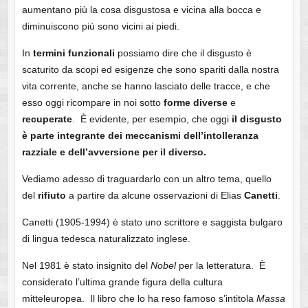
aumentano più la cosa disgustosa e vicina alla bocca e
diminuiscono più sono vicini ai piedi.
In
termini
funzionali
possiamo dire che il disgusto è
scaturito da scopi ed esigenze che sono spariti dalla nostra
vita corrente, anche se hanno lasciato delle tracce, e che
esso oggi ricompare in noi sotto
forme
diverse
e
recuperate
. È evidente, per esempio, che oggi
il disgusto
è parte integrante dei meccanismi dell’intolleranza
razziale e dell’avversione per il diverso.
Vediamo adesso di traguardarlo con un altro tema, quello
del
rifiuto
a partire da alcune osservazioni di Elias
Canetti
.
Canetti (1905-1994) è stato uno scrittore e saggista bulgaro
di lingua tedesca naturalizzato inglese.
Nel 1981 è stato insignito del
Nobel
per la letteratura. È
considerato l’ultima grande figura della cultura
mitteleuropea. Il libro che lo ha reso famoso s’intitola
Massa