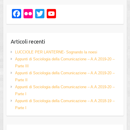
F
Fl
T
Y
a
ic
wi
o
c
kr
tt
u
e
er
T
Articoli recenti
b
u
LUCCIOLE PER LANTERNE- Sognando la noesi
o
b
Appunti di Sociologia della Comunicazione – A.A.2019-20 –
Parte III
o
e
Appunti di Sociologia della Comunicazione – A.A.2019-20 –
k
C
Parte II
h
Appunti di Sociologia della Comunicazione – A.A.2019-20 –
Parte I
a
Appunti di Sociologia della Comunicazione – A.A.2018-19 –
n
Parte I
n
el