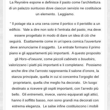
La Reynière espone e definisce il pasto come l’architettura
di un palazzo suntuoso dove ciascun servizio ne costituisce
un elemento. Leggiamo.
“ Il
potage
sta a una cena come il portico o il peristilio a un
edificio. Vale a dire non solo è l’entrata del pasto, ma deve
essere progettato in modo di dare un idea di ciò che
seguirà. Esattamente come in un’opera comica l’
ouverture
deve annunciarne il soggetto. Le entrate formano il primo
piano e gli appartamenti più importanti. A questo proposito
gli
Hors
–
d’oeuvre
, come piccoli
cabinets
o
boudoirs
,
valorizzano i piatti più importanti e li completano. Possiamo
anche dire che l’arrosto rappresenta il salone d’onore, la
stanza principale, quella in cui si concentra l’orgoglio del
proprietario, quella che meglio ha decorato. Un luogo
destinato a ricevere gli ospiti importanti, con l’arredo più
bello. Gli
entremets
, invece, vanno equiparati agli attici,
hanno il soffitto basso, non sono grandi ma decorati con
estrema eleganza. Le salse infine costituiscono i mobili