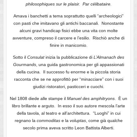
philosophiques sur le plaisir. Par célibataire.
Amava i banchetti a tema soprattutto quelli “archeologici”
con pasti che imitavano gli antichi baccanali. Nonostante
alcuni gravi handicap fisici ebbe una vita con molte
avventure, compreso il carcere e l’esilio. Rischiò anche di
finire in manicomio.
Sotto il
Consulat
inizia la pubblicazione di
L’Almanach des
Gourmands
, una guida gastronomica per gli appassionati
della cucina. Il successo fu enorme e la piccola storia
racconta che se ne approfittò per “minacciare” con i suoi
giudizi ristoratori, pasticceri e cuochi.
Nel 1808 diede alle stampe il
Manuel des amphitryons
. È un
libro brillante e arguto. In esso il suo autore mescola l’arte
della tavola, al teatro e all’architettura. “Luoghi” in cui
regnano la
commoditas
e la
voluptas
, come già qualche
secolo prima aveva scritto Leon Battista Alberti.