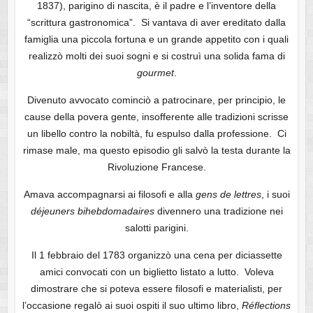
1837), parigino di nascita, è il padre e l’inventore della
“scrittura gastronomica”. Si vantava di aver ereditato dalla
famiglia una piccola fortuna e un grande appetito con i quali
realizzò molti dei suoi sogni e si costruì una solida fama di
gourmet
.
Divenuto avvocato cominciò a patrocinare, per principio, le
cause della povera gente, insofferente alle tradizioni scrisse
un libello contro la nobiltà, fu espulso dalla professione. Ci
rimase male, ma questo episodio gli salvò la testa durante la
Rivoluzione Francese.
Amava accompagnarsi ai filosofi e alla
gens de lettres
, i suoi
déjeuners bihebdomadaires
divennero una tradizione nei
salotti parigini.
Il 1 febbraio del 1783 organizzò una cena per diciassette
amici convocati con un biglietto listato a lutto. Voleva
dimostrare che si poteva essere filosofi e materialisti, per
l’occasione regalò ai suoi ospiti il suo ultimo libro,
Réflections