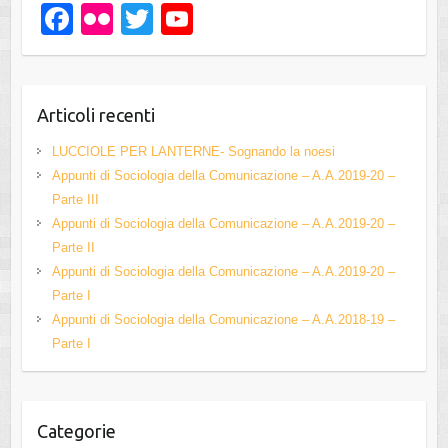
F
Fl
T
Y
a
ic
wi
o
c
kr
tt
u
e
er
T
Articoli recenti
b
u
LUCCIOLE PER LANTERNE- Sognando la noesi
o
b
Appunti di Sociologia della Comunicazione – A.A.2019-20 –
Parte III
o
e
Appunti di Sociologia della Comunicazione – A.A.2019-20 –
k
C
Parte II
h
Appunti di Sociologia della Comunicazione – A.A.2019-20 –
Parte I
a
Appunti di Sociologia della Comunicazione – A.A.2018-19 –
n
Parte I
n
el
Categorie