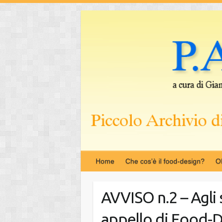
Salta
al
contenuto
Home
Che cos’è il food-design?
O
AVVISO n.2 – Agli 
appello di Food-D