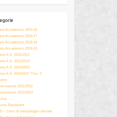
el
egorie
nno Accademico 2015-16
nno Accademico 2016-17
nno Accademico 2018-19
nno Accademico 2019-20
rso A.A. 2011/2012
rso A.A. 2012/2013
rso A.A. 2014/2015
rso A.A. 2016/2017 Trim. II
versi
ercitazioni 2011/2012
ercitazioni 2012/2013
uxus
uxus Restaurant
D – Corso di antropologia culturale