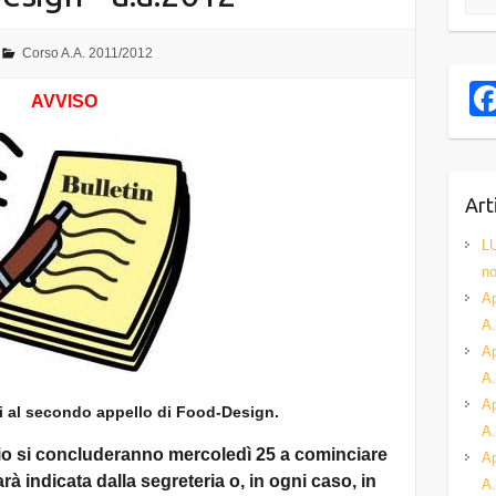
Corso A.A. 2011/2012
AVVISO
Art
L
no
Ap
A.
Ap
A.
Ap
tti al secondo appello di Food-Design.
A.
glio si concluderanno mercoledì 25 a cominciare
Ap
arà indicata dalla segreteria o, in ogni caso, in
A.