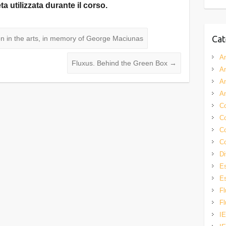
a utilizzata durante il corso.
Cat
on in the arts, in memory of George Maciunas
A
Fluxus. Behind the Green Box
→
A
A
A
Co
Co
Co
Co
Di
Es
Es
Fl
Fl
IE