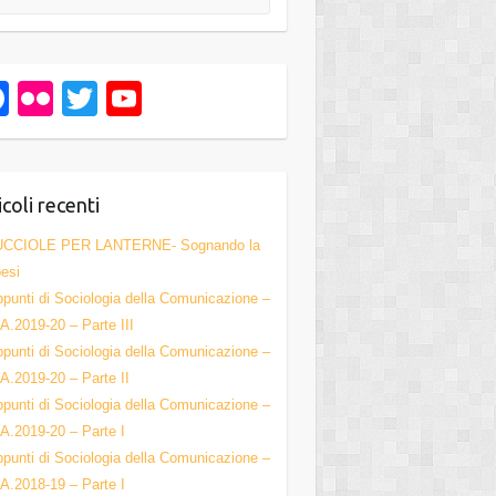
F
Fl
T
Y
a
ic
wi
o
c
kr
tt
u
e
er
T
icoli recenti
b
u
UCCIOLE PER LANTERNE- Sognando la
o
b
esi
punti di Sociologia della Comunicazione –
o
e
A.2019-20 – Parte III
k
C
punti di Sociologia della Comunicazione –
h
A.2019-20 – Parte II
punti di Sociologia della Comunicazione –
a
A.2019-20 – Parte I
n
punti di Sociologia della Comunicazione –
n
A.2018-19 – Parte I