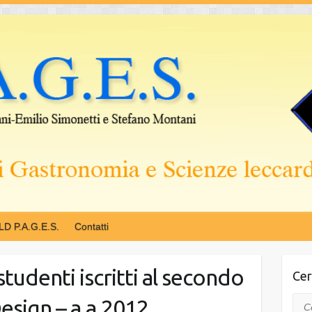
LD P.A.G.E.S.
Contatti
studenti iscritti al secondo
Cer
esign – a.a.2012
Cer