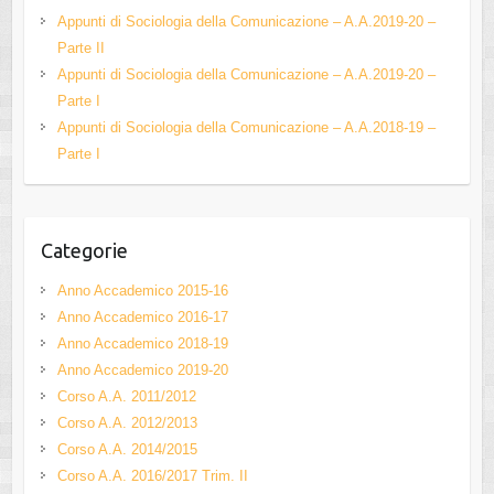
o
e
Appunti di Sociologia della Comunicazione – A.A.2019-20 –
k
C
Parte II
h
Appunti di Sociologia della Comunicazione – A.A.2019-20 –
Parte I
a
Appunti di Sociologia della Comunicazione – A.A.2018-19 –
n
Parte I
n
el
Categorie
Anno Accademico 2015-16
Anno Accademico 2016-17
Anno Accademico 2018-19
Anno Accademico 2019-20
Corso A.A. 2011/2012
Corso A.A. 2012/2013
Corso A.A. 2014/2015
Corso A.A. 2016/2017 Trim. II