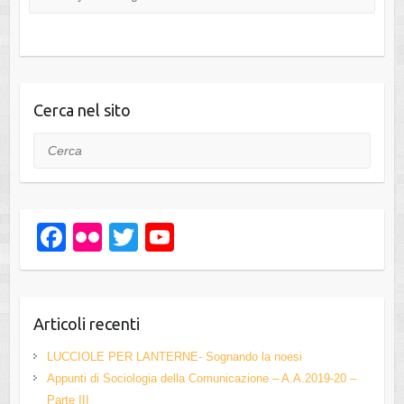
Cerca nel sito
Cerca
F
Fl
T
Y
a
ic
wi
o
c
kr
tt
u
e
er
T
Articoli recenti
b
u
LUCCIOLE PER LANTERNE- Sognando la noesi
o
b
Appunti di Sociologia della Comunicazione – A.A.2019-20 –
Parte III