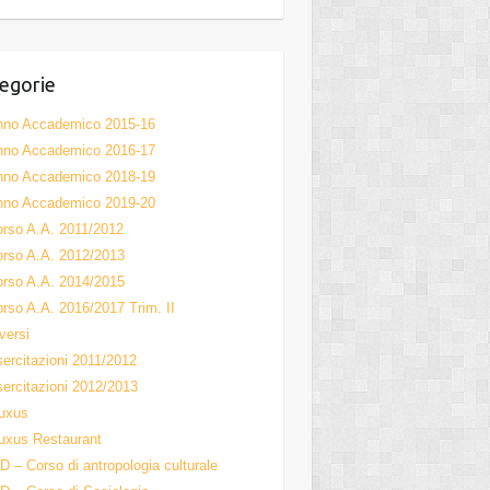
el
egorie
nno Accademico 2015-16
nno Accademico 2016-17
nno Accademico 2018-19
nno Accademico 2019-20
rso A.A. 2011/2012
rso A.A. 2012/2013
rso A.A. 2014/2015
rso A.A. 2016/2017 Trim. II
versi
ercitazioni 2011/2012
ercitazioni 2012/2013
uxus
uxus Restaurant
D – Corso di antropologia culturale