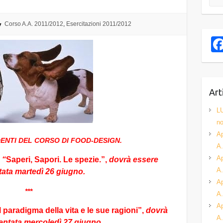
Corso A.A. 2011/2012
,
Esercitazioni 2011/2012
Art
L
no
Ap
DENTI DEL CORSO DI FOOD-DESIGN.
A.
Ap
 “
Saperi, Sapori. Le spezie.”,
dovrà essere
A.
ata martedì 26 giugno.
Ap
***
A.
Ap
Il paradigma della vita e le sue ragioni”,
dovrà
A.
entata mercoledì 27 giugno.