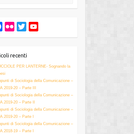
F
Fl
T
Y
a
ic
wi
o
c
kr
tt
u
e
er
T
icoli recenti
b
u
UCCIOLE PER LANTERNE- Sognando la
o
b
esi
punti di Sociologia della Comunicazione –
o
e
A.2019-20 – Parte III
k
C
punti di Sociologia della Comunicazione –
h
A.2019-20 – Parte II
punti di Sociologia della Comunicazione –
a
A.2019-20 – Parte I
n
punti di Sociologia della Comunicazione –
n
A.2018-19 – Parte I