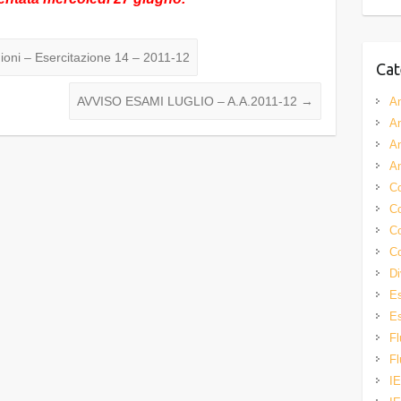
gioni – Esercitazione 14 – 2011-12
Cat
AVVISO ESAMI LUGLIO – A.A.2011-12
→
A
A
A
A
Co
Co
Co
Co
Di
Es
Es
Fl
Fl
IE