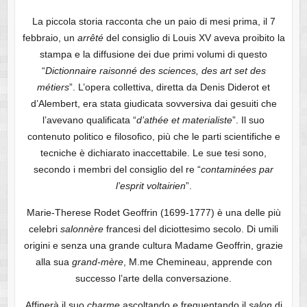
La piccola storia racconta che un paio di mesi prima, il 7
febbraio, un
arrêté
del consiglio di Louis XV aveva proibito la
stampa e la diffusione dei due primi volumi di questo
“
Dictionnaire raisonné des sciences, des art set des
métiers
”. L’opera collettiva, diretta da Denis Diderot et
d’Alembert, era stata giudicata sovversiva dai gesuiti che
l’avevano qualificata “
d’athée et materialiste
”. Il suo
contenuto politico e filosofico, più che le parti scientifiche e
tecniche è dichiarato inaccettabile. Le sue tesi sono,
secondo i membri del consiglio del re “
contaminées par
l’esprit voltairien
”.
Marie-Therese Rodet Geoffrin (1699-1777) è una delle più
celebri
salonnère
francesi del diciottesimo secolo. Di umili
origini e senza una grande cultura Madame Geoffrin, grazie
alla sua
grand-mère
, M.me Chemineau, apprende con
successo l’arte della conversazione.
Affinerà il suo
charme
ascoltando e frequentando il
salon
di