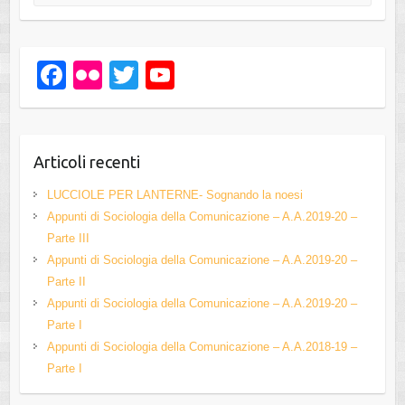
F
Fl
T
Y
a
ic
wi
o
c
kr
tt
u
e
er
T
Articoli recenti
b
u
LUCCIOLE PER LANTERNE- Sognando la noesi
o
b
Appunti di Sociologia della Comunicazione – A.A.2019-20 –
Parte III
o
e
Appunti di Sociologia della Comunicazione – A.A.2019-20 –
k
C
Parte II
h
Appunti di Sociologia della Comunicazione – A.A.2019-20 –
Parte I
a
Appunti di Sociologia della Comunicazione – A.A.2018-19 –
n
Parte I
n