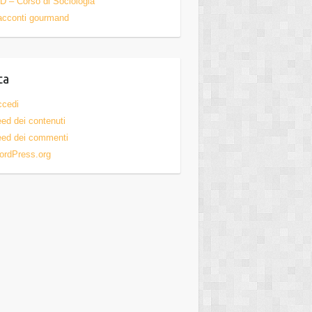
D – Corso di Sociologia
acconti gourmand
ta
ccedi
ed dei contenuti
ed dei commenti
ordPress.org