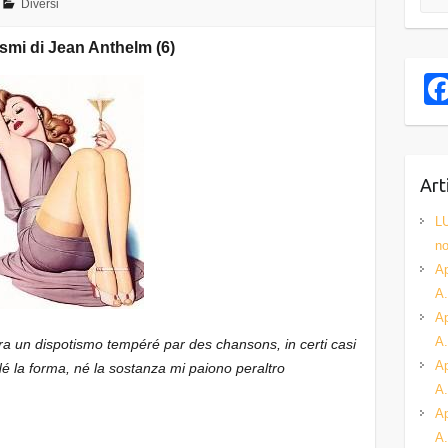
Diversi
ismi di Jean Anthelm (6)
Art
L
no
Ap
A.
Ap
A.
ra un dispotismo tempéré par des chansons, in certi casi
Ap
é la forma, né la sostanza mi paiono peraltro
A.
Ap
A.