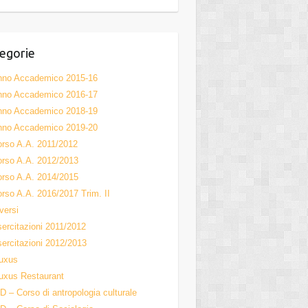
el
egorie
nno Accademico 2015-16
nno Accademico 2016-17
nno Accademico 2018-19
nno Accademico 2019-20
rso A.A. 2011/2012
rso A.A. 2012/2013
rso A.A. 2014/2015
rso A.A. 2016/2017 Trim. II
versi
ercitazioni 2011/2012
ercitazioni 2012/2013
uxus
uxus Restaurant
D – Corso di antropologia culturale