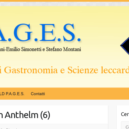
LD P.A.G.E.S.
Contatti
an Anthelm (6)
Cer
Cer