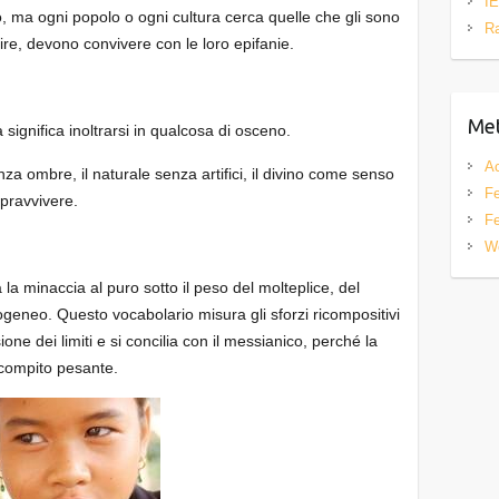
IE
no, ma ogni popolo o ogni cultura cerca quelle che gli sono
R
tuire, devono convivere con le loro epifanie.
Me
 significa inoltrarsi in qualcosa di osceno.
A
nza ombre, il naturale senza artifici, il divino come senso
Fe
opravvivere.
Fe
W
 la minaccia al puro sotto il peso del molteplice, del
rogeneo. Questo vocabolario misura gli sforzi ricompositivi
ione dei limiti e si concilia con il messianico, perché la
n compito pesante.