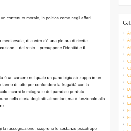
 un contenuto morale, in politica come negli affari.
Cat
A
A
na medioevale, di contro c’è una pletora di ricette
A
ficazione – del resto – presuppone l’identità e il
A
Co
Co
Co
ità è un carcere nel quale un pane bigio s’inzuppa in un
Co
 fanno di tutto per confondere la frugalità con la
Di
olo incarni le mitografie del paradiso perduto.
Es
mune nella storia degli atti alimentari, ma è funzionale alla
Es
re.
Fl
Fl
IE
gi la rassegnazione, scoprono le sostanze psicotrope