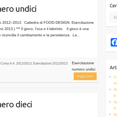
Cer
ero undici
Cer
ico 2012–2013. Cattedra di FOOD-DESIGN. Esercitazione
13.) *** Il gioco, l’oca e il labirinto. Il gioco è una
he riconcilia il cambiamento e la persistenza. La…
Esercitazione
Corso A.A. 2012/2013
,
Esercitazioni 2012/2013
Art
numero undici
leggi tutto
L
no
Ap
A.
ero dieci
Ap
A.
Ap