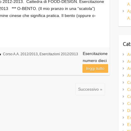
ico 2012-2013. Cattedra di FOOD-DESIGN. Esercitazione
A.
13 *** O-BENTO. (Il mio pranzo in una “scatola”)
Ap
ine cinese che significa pratica. Il bento (oppure o-
A.
Cat
Esercitazione
Corso A.A. 2012/2013
,
Esercitazioni 2012/2013
A
numero dieci
A
leggi tutto
A
A
Co
Successivo »
Co
Co
Co
Di
Es
Es