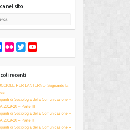
ca nel sito
ca
F
Fl
T
Y
a
ic
wi
o
c
kr
tt
u
e
er
T
icoli recenti
b
u
UCCIOLE PER LANTERNE- Sognando la
o
b
esi
punti di Sociologia della Comunicazione –
o
e
A.2019-20 – Parte III
k
C
punti di Sociologia della Comunicazione –
h
A.2019-20 – Parte II
punti di Sociologia della Comunicazione –