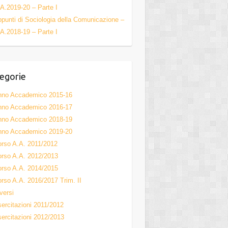
a
A.2019-20 – Parte I
n
punti di Sociologia della Comunicazione –
n
A.2018-19 – Parte I
el
egorie
nno Accademico 2015-16
nno Accademico 2016-17
nno Accademico 2018-19
nno Accademico 2019-20
rso A.A. 2011/2012
rso A.A. 2012/2013
rso A.A. 2014/2015
rso A.A. 2016/2017 Trim. II
versi
ercitazioni 2011/2012
ercitazioni 2012/2013