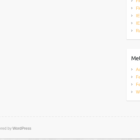
Fl
Fl
IE
IE
R
Me
A
Fe
Fe
W
red by
WordPress