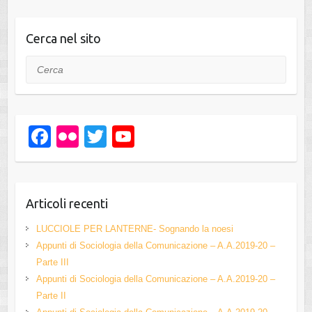
Cerca nel sito
Cerca
F
Fl
T
Y
a
ic
wi
o
c
kr
tt
u
e
er
T
Articoli recenti
b
u
LUCCIOLE PER LANTERNE- Sognando la noesi
o
b
Appunti di Sociologia della Comunicazione – A.A.2019-20 –
Parte III
o
e
Appunti di Sociologia della Comunicazione – A.A.2019-20 –
k
C
Parte II